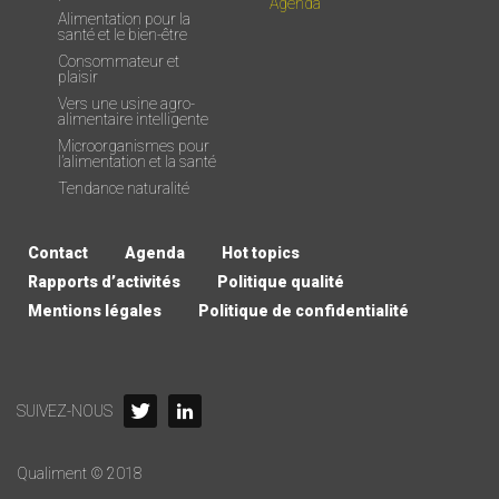
Agenda
Alimentation pour la
santé et le bien-être
Consommateur et
plaisir
Vers une usine agro-
alimentaire intelligente
Microorganismes pour
l’alimentation et la santé
Tendance naturalité
Contact
Agenda
Hot topics
Rapports d’activités
Politique qualité
Mentions légales
Politique de confidentialité
SUIVEZ-NOUS
Qualiment © 2018