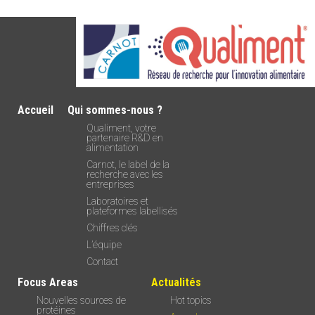
Accueil
Qui sommes-nous ?
Qualiment, votre
partenaire R&D en
alimentation
Carnot, le label de la
recherche avec les
entreprises
Laboratoires et
plateformes labellisés
Chiffres clés
L’équipe
Contact
Focus Areas
Actualités
Nouvelles sources de
Hot topics
protéines