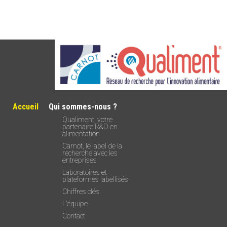
Accueil
Qui sommes-nous ?
Qualiment, votre
partenaire R&D en
alimentation
Carnot, le label de la
recherche avec les
entreprises
Laboratoires et
plateformes labellisés
Chiffres clés
L’équipe
Contact