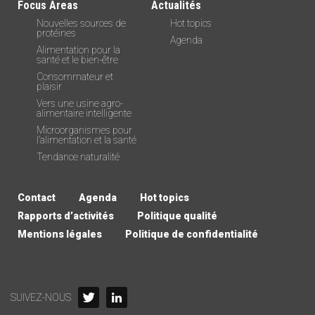
Focus Areas
Actualités
Nouvelles sources de
Hot topics
protéines
Agenda
Alimentation pour la
santé et le bien-être
Consommateur et
plaisir
Vers une usine agro-
alimentaire intelligente
Microorganismes pour
l’alimentation et la santé
Tendance naturalité
Contact
Agenda
Hot topics
Rapports d’activités
Politique qualité
Mentions légales
Politique de confidentialité
SUIVEZ-NOUS