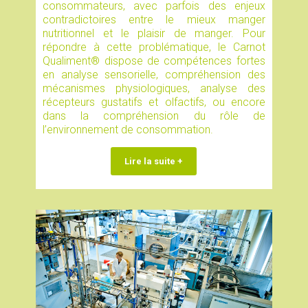
consommateurs, avec parfois des enjeux
contradictoires entre le mieux manger
nutritionnel et le plaisir de manger. Pour
répondre à cette problématique, le Carnot
Qualiment® dispose de compétences fortes
en analyse sensorielle, compréhension des
mécanismes physiologiques, analyse des
récepteurs gustatifs et olfactifs, ou encore
dans la compréhension du rôle de
l’environnement de consommation.
Lire la suite +