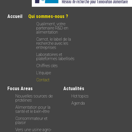
Accueil
Qui sommes-nous ?
Qualiment, votre
partenaire R&D en
alimentation
Carnot, le label de la
recherche avec les
entreprises
Laboratoires et
plateformes labellisés
Chiffres clés
L’équipe
Contact
Focus Areas
Actualités
Nouvelles sources de
Hot topics
protéines
Agenda
Alimentation pour la
santé et le bien-être
Consommateur et
plaisir
Vers une usine agro-