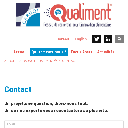
Contact
English
Accueil
Qui sommes-nous ?
Focus Areas
Actualités
ACCUEIL
CARNOT QUALIMENT®
CONTACT
Contact
Un projet,une question, dites-nous tout.
Un de nos experts vous recontactera au plus vite.
EMAIL