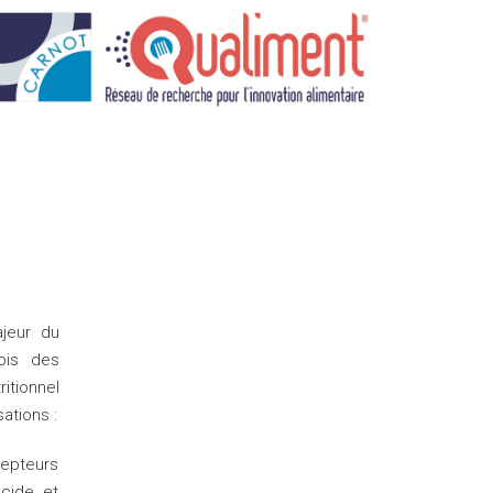
jeur du
ois des
itionnel
ations :
epteurs
cide, et