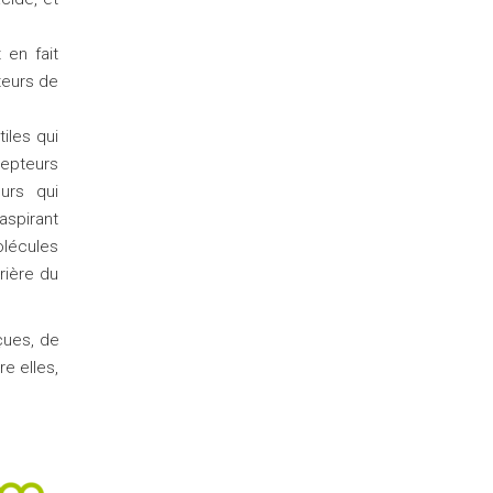
 en fait
teurs de
iles qui
epteurs
urs qui
aspirant
lécules
rrière du
çues, de
e elles,