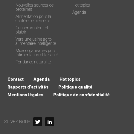
Nouvelles sources de
Hot topics
protéines
Agenda
Alimentation pour la
santé et le bien-être
Consommateur et
plaisir
Vers une usine agro-
alimentaire intelligente
Microorganismes pour
l’alimentation et la santé
Tendance naturalité
Contact
Agenda
Hot topics
Rapports d’activités
Politique qualité
Mentions légales
Politique de confidentialité
SUIVEZ-NOUS