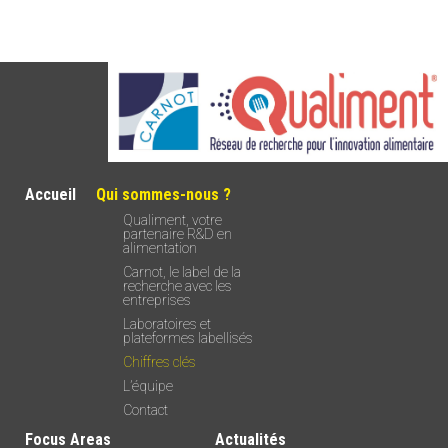
Accueil
Qui sommes-nous ?
Qualiment, votre
partenaire R&D en
alimentation
Carnot, le label de la
recherche avec les
entreprises
Laboratoires et
plateformes labellisés
Chiffres clés
L’équipe
Contact
Focus Areas
Actualités