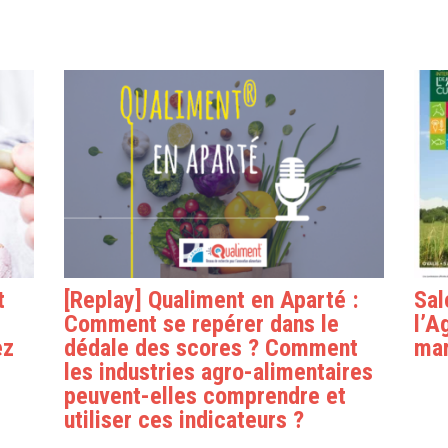
t
[Replay] Qualiment en Aparté :
Sal
Comment se repérer dans le
l’A
ez
dédale des scores ? Comment
mar
les industries agro-alimentaires
peuvent-elles comprendre et
utiliser ces indicateurs ?