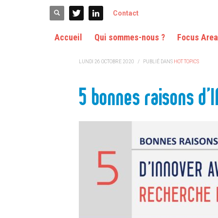
ACCUEIL
HOT TOPICS
5 BONNES RAISONS D’INNOVER AVEC 
Contact
Accueil
Qui sommes-nous ?
Focus Are
LUNDI 26 OCTOBRE 2020
/
PUBLIÉ DANS
HOT TOPICS
5 bonnes raisons d’