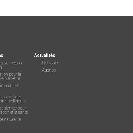
as
Actualités
es sources de
Hot topics
es
Agenda
tion pour la
 le bien-être
mateur et
e usine agro-
ire intelligente
ganismes pour
tation et la santé
e naturalité