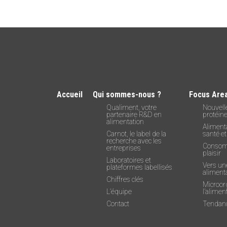
Accueil
Qui sommes-nous ?
Focus Are
Qualiment, votre
Nouvell
partenaire R&D en
protéin
alimentation
Alimenta
Carnot, le label de la
santé et
recherche avec les
Consom
entreprises
plaisir
Laboratoires et
Vers un
plateformes labellisés
alimenta
Chiffres clés
Microor
L’équipe
l’alimen
Contact
Tendanc