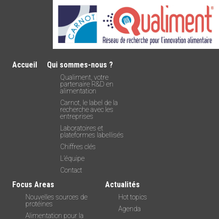
Accueil
Qui sommes-nous ?
Qualiment, votre
partenaire R&D en
alimentation
Carnot, le label de la
recherche avec les
entreprises
Laboratoires et
plateformes labellisés
Chiffres clés
L’équipe
Contact
Focus Areas
Actualités
Nouvelles sources de
Hot topics
protéines
Agenda
Alimentation pour la