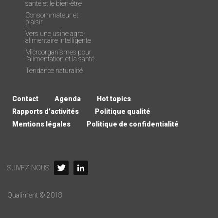
santé et le bien-être
Consommateur et
plaisir
Vers une usine agro-
alimentaire intelligente
Microorganismes pour
l’alimentation et la santé
Tendance naturalité
Contact
Agenda
Hot topics
Rapports d’activités
Politique qualité
Mentions légales
Politique de confidentialité
SUIVEZ-NOUS
Qualiment © 2018