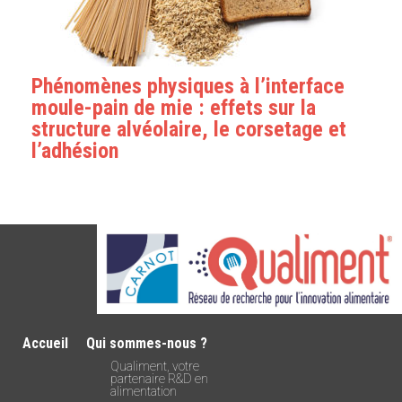
Phénomènes physiques à l’interface
moule-pain de mie : effets sur la
structure alvéolaire, le corsetage et
l’adhésion
Accueil
Qui sommes-nous ?
Qualiment, votre
partenaire R&D en
alimentation