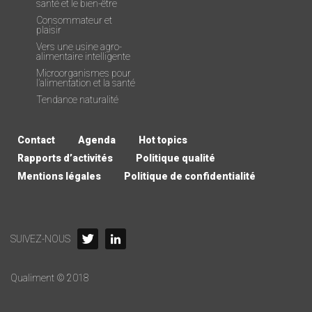
santé et le bien-être
Consommateur et
plaisir
Vers une usine agro-
alimentaire intelligente
Microorganismes pour
l’alimentation et la santé
Tendance naturalité
Contact
Agenda
Hot topics
Rapports d’activités
Politique qualité
Mentions légales
Politique de confidentialité
SUIVEZ-NOUS
Qualiment © 2018