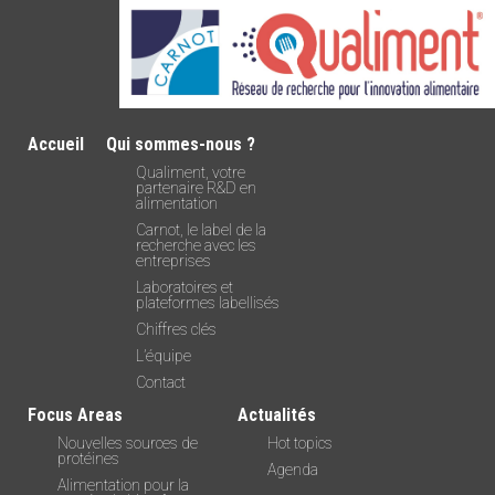
Accueil
Qui sommes-nous ?
Qualiment, votre
partenaire R&D en
alimentation
Carnot, le label de la
recherche avec les
entreprises
Laboratoires et
plateformes labellisés
Chiffres clés
L’équipe
Contact
Focus Areas
Actualités
Nouvelles sources de
Hot topics
protéines
Agenda
Alimentation pour la