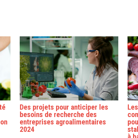
té
Des projets pour anticiper les
Les
besoins de recherche des
com
ion
entreprises agroalimentaires
pou
2024
sta
à b