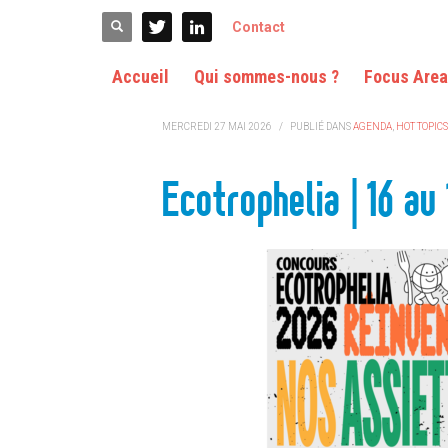
ACCUEIL
AGENDA
ECOTROPHELIA | 16 AU 18 JUIN 2026 | LA
Contact
Accueil
Qui sommes-nous ?
Focus Are
MERCREDI 27 MAI 2026
/
PUBLIÉ DANS
AGENDA
,
HOT TOPICS
Ecotrophelia | 16 au