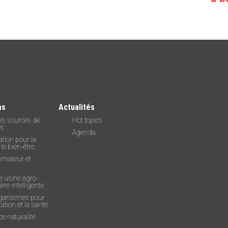
as
Actualités
es sources de
Hot topics
es
Agenda
tion pour la
 le bien-être
mateur et
e usine agro-
ire intelligente
ganismes pour
tation et la santé
e naturalité