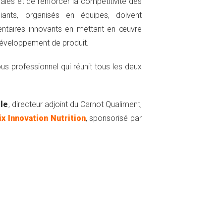
les et de renforcer la compétitivité des
diants, organisés en équipes, doivent
entaires innovants en mettant en œuvre
éveloppement de produit.
ous professionnel qui réunit tous les deux
ile
, directeur adjoint du Carnot Qualiment,
ix Innovation Nutrition
, sponsorisé par