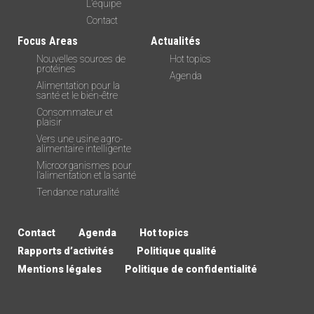
L’équipe
Contact
Focus Areas
Actualités
Nouvelles sources de
Hot topics
protéines
Agenda
Alimentation pour la
santé et le bien-être
Consommateur et
plaisir
Vers une usine agro-
alimentaire intelligente
Microorganismes pour
l’alimentation et la santé
Tendance naturalité
Contact
Agenda
Hot topics
Rapports d’activités
Politique qualité
Mentions légales
Politique de confidentialité