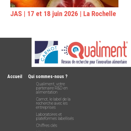
JAS | 17 et 18 juin 2026 | La Rochelle
Accueil
Qui sommes-nous ?
Qualiment, votre
partenaire R&D en
alimentation
Carnot, le label de la
recherche avec les
entreprises
Laboratoires et
plateformes labellisés
Chiffres clés