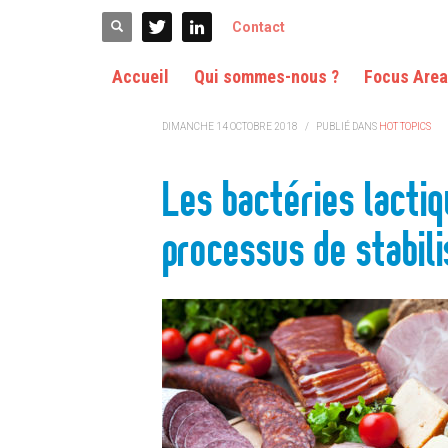
ACCUEIL
HOT TOPICS
LES BACTÉRIES LACTIQUES COMBINÉE
Contact
Accueil
Qui sommes-nous ?
Focus Are
DIMANCHE 14 OCTOBRE 2018
/
PUBLIÉ DANS
HOT TOPICS
Les bactéries lacti
processus de stabili