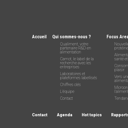
Accueil
Qui sommes-nous ?
Focus Are
Qualiment, votre
Nouvell
partenaire R&D en
protéin
alimentation
Alimenta
Carnot, le label de la
santé et
recherche avec les
Consom
entreprises
plaisir
Laboratoires et
Vers un
plateformes labellisés
alimenta
Chiffres clés
Microor
L’équipe
l’alimen
Contact
Tendanc
Contact
Agenda
Hot topics
Rapports