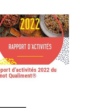
port d’activités 2022 du
not Qualiment®