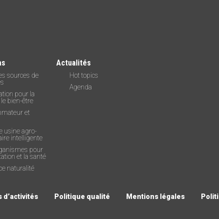
as
Actualités
es sources de
Hot topics
es
Agenda
tion pour la
 le bien-être
mateur et
e usine agro-
ire intelligente
ganismes pour
tation et la santé
e naturalité
 d’activités
Politique qualité
Mentions légales
Polit