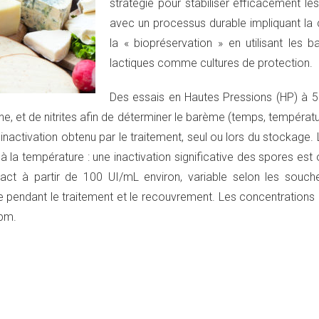
stratégie pour stabiliser efficacement l
avec un processus durable impliquant la
la « biopréservation » en utilisant les b
lactiques comme cultures de protection.
Des essais en Hautes Pressions (HP) à 50
ne, et de nitrites afin de déterminer le barème (temps, températu
x d’inactivation obtenu par le traitement, seul ou lors du stockag
 à la température : une inactivation significative des spores est
act à partir de 100 UI/mL environ, variable selon les souc
e pendant le traitement et le recouvrement. Les concentrations 
ppm.