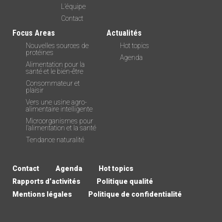
L’équipe
Contact
Focus Areas
Actualités
Nouvelles sources de
Hot topics
protéines
Agenda
Alimentation pour la
santé et le bien-être
Consommateur et
plaisir
Vers une usine agro-
alimentaire intelligente
Microorganismes pour
l’alimentation et la santé
Tendance naturalité
Contact
Agenda
Hot topics
Rapports d’activités
Politique qualité
Mentions légales
Politique de confidentialité