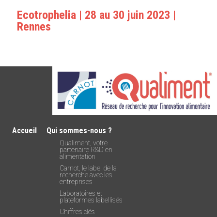
Ecotrophelia | 28 au 30 juin 2023 |
Rennes
Accueil
Qui sommes-nous ?
Qualiment, votre
partenaire R&D en
alimentation
Carnot, le label de la
recherche avec les
entreprises
Laboratoires et
plateformes labellisés
Chiffres clés