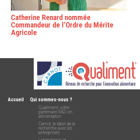
Catherine Renard nommée
Commandeur de l’Ordre du Mérite
Agricole
Accueil
Qui sommes-nous ?
Qualiment, votre
partenaire R&D en
alimentation
Carnot, le label de la
recherche avec les
entreprises
Laboratoires et