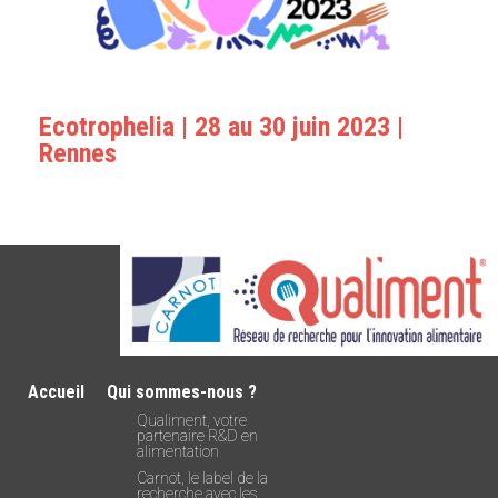
Ecotrophelia | 28 au 30 juin 2023 |
Rennes
Accueil
Qui sommes-nous ?
Qualiment, votre
partenaire R&D en
alimentation
Carnot, le label de la
recherche avec les