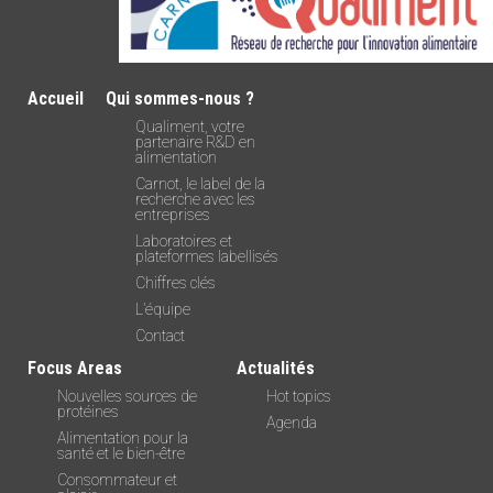
Accueil
Qui sommes-nous ?
Qualiment, votre
partenaire R&D en
alimentation
Carnot, le label de la
recherche avec les
entreprises
Laboratoires et
plateformes labellisés
Chiffres clés
L’équipe
Contact
Focus Areas
Actualités
Nouvelles sources de
Hot topics
protéines
Agenda
Alimentation pour la
santé et le bien-être
Consommateur et