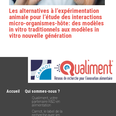
Les alternatives à l’expérimentation
animale pour l’étude des interactions
micro-organismes-hôte: des modèles
in vitro traditionnels aux modèles in
vitro nouvelle génération
Accueil
Qui sommes-nous ?
Qualiment, votre
partenaire R&D en
alimentation
Carnot, le label de la
recherche avec les