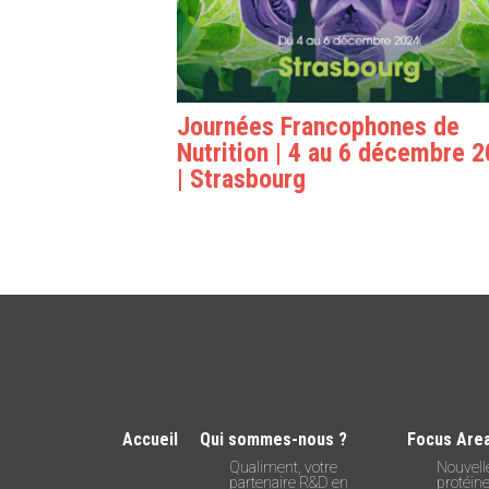
Journées Francophones de
Nutrition | 4 au 6 décembre 
| Strasbourg
Accueil
Qui sommes-nous ?
Focus Are
Qualiment, votre
Nouvell
partenaire R&D en
protéin