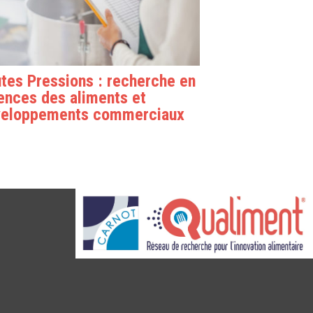
tes Pressions : recherche en
ences des aliments et
veloppements commerciaux