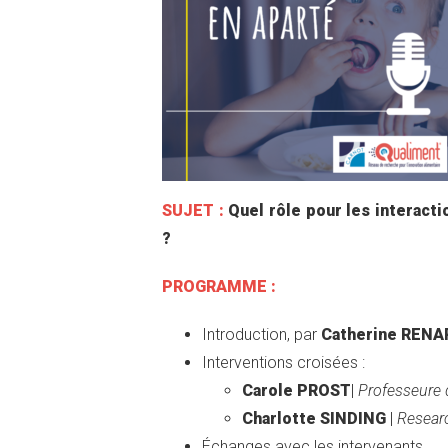
SUJET :
Quel rôle pour les interact
?
PROGRAMME :
Introduction, par
Catherine RENA
Interventions croisées :
Carole
PROST
|
Professeure
Charlotte SINDING
|
Resear
Échanges avec les intervenants