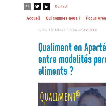
ACCUEIL
HOT TOPICS
QUALIMENT EN APARTÉ : QUEL RÔLE 
Contact
Accueil
Qui sommes-nous ?
Focus Are
LUNDI 21 FÉVRIER 2022
/
PUBLIÉ DANS
HOT TOPICS
Qualiment en Aparté
entre modalités per
aliments ?