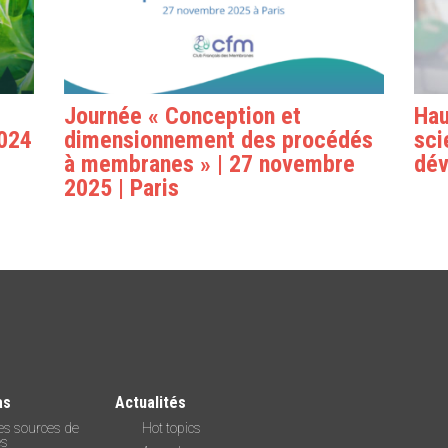
Journée « Conception et
Hau
2024
dimensionnement des procédés
sci
à membranes » | 27 novembre
dé
2025 | Paris
as
Actualités
es sources de
Hot topics
es