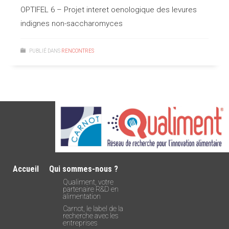
OPTIFEL 6 – Projet interet oenologique des levures
indignes non-saccharomyces
PUBLIÉ DANS
RENCONTRES
Accueil
Qui sommes-nous ?
Qualiment, votre
partenaire R&D en
alimentation
Carnot, le label de la
recherche avec les
entreprises