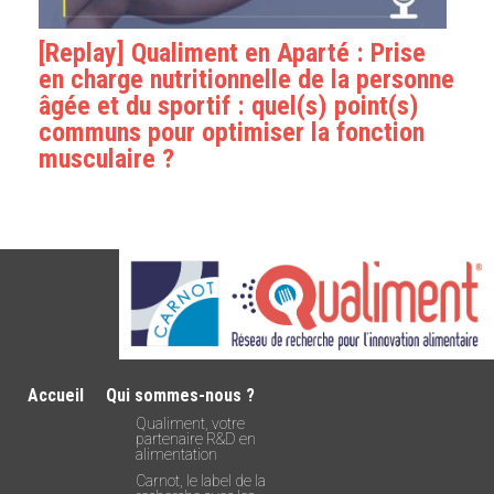
[Replay] Qualiment en Aparté : Prise
en charge nutritionnelle de la personne
âgée et du sportif : quel(s) point(s)
communs pour optimiser la fonction
musculaire ?
Accueil
Qui sommes-nous ?
Qualiment, votre
partenaire R&D en
alimentation
Carnot, le label de la