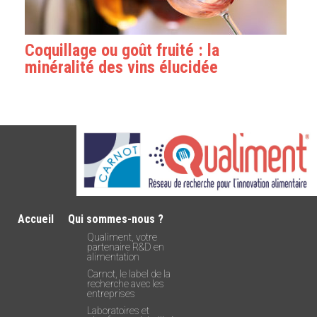
Coquillage ou goût fruité : la
minéralité des vins élucidée
Accueil
Qui sommes-nous ?
Qualiment, votre
partenaire R&D en
alimentation
Carnot, le label de la
recherche avec les
entreprises
Laboratoires et