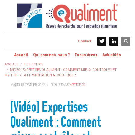
Contact
Accueil
Qui sommes-nous ?
Focus Areas
Actualités
ACCUEIL
HOT TOPICS
[VIDÉO] EXPERTISES QUALIMENT : COMMENT MIEUX CONTRÔLER ET
MAITRISER LA FERMENTATION ALCOOLIQUE ?
MARDI 15 FÉVRIER 2022
/
PUBLIÉ DANS
HOT TOPICS
[Vidéo] Expertises
Qualiment : Comment