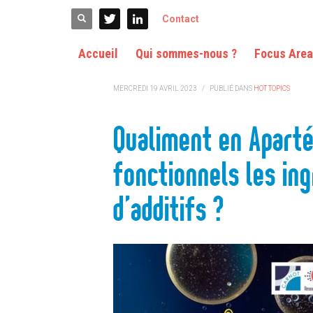
ACCUEIL
HOT TOPICS
QUALIMENT EN APARTÉ : COMMENT LE
Contact
Accueil
Qui sommes-nous ?
Focus Are
MERCREDI 19 AVRIL 2023
/
PUBLIÉ DANS
HOT TOPICS
Qualiment en Apart
fonctionnels les ing
d’additifs ?