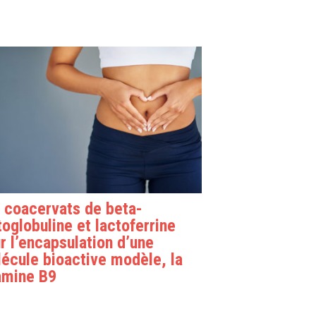
 coacervats de beta-
toglobuline et lactoferrine
r l’encapsulation d’une
écule bioactive modèle, la
amine B9