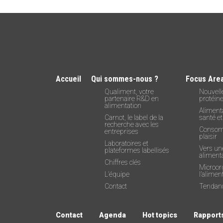
Accueil
Qui sommes-nous ?
Focus Are
Qualiment, votre
Nouvell
partenaire R&D en
protéin
alimentation
Alimenta
Carnot, le label de la
santé et
recherche avec les
Consom
entreprises
plaisir
Laboratoires et
Vers un
plateformes labellisés
alimenta
Chiffres clés
Microor
L’équipe
l’alimen
Contact
Tendanc
Contact
Agenda
Hot topics
Rapports