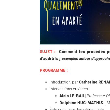
SUJET :
Comment les procédés perm
d’additifs ; e
xemples autour d’approches
PROGRAMME :
Introduction, par
Catherine RENA
Interventions croisées :
Alain LE-BAIL
|
Professeur O
Delphine HUC-MATHIS
|
M
Échanges avec les intervenants