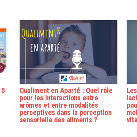
 5
Qualiment en Aparté : Quel rôle
Les
pour les interactions entre
lac
arômes et entre modalités
pou
perceptives dans la perception
mol
sensorielle des aliments ?
vit